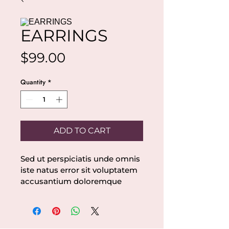
EARRINGS
Price
$99.00
Quantity
*
ADD TO CART
Sed ut perspiciatis unde omnis 
iste natus error sit voluptatem 
accusantium doloremque 
laudantium, totam rem 
aperiam, eaque ipsa quae ab 
illo inventore veritatis et quasi 
architecto beatae vitae dicta 