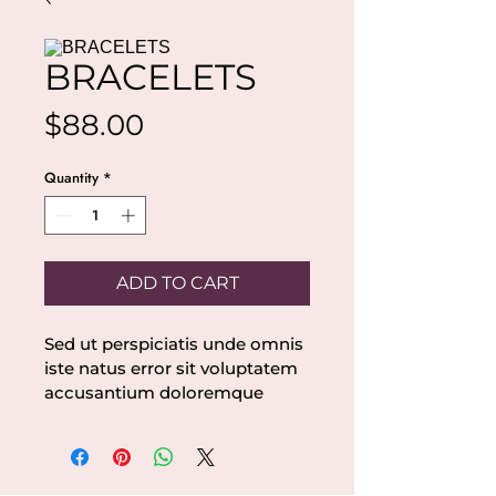
BRACELETS
Price
$88.00
Quantity
*
ADD TO CART
Sed ut perspiciatis unde omnis 
iste natus error sit voluptatem 
accusantium doloremque 
laudantium, totam rem 
aperiam, eaque ipsa quae ab 
illo inventore veritatis et quasi 
architecto beatae vitae dicta 